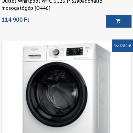
Outlet Whirlpool WFC 3C26 P Szabadonálló
mosogatógép [O446]
114 900 Ft
RAKTÁRON!