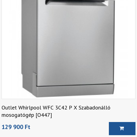
Outlet Whirlpool WFC 3C42 P X Szabadonálló
mosogatógép [O447]
129 900 Ft