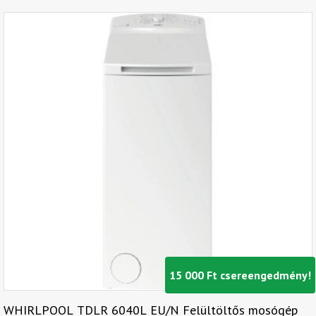
15 000 Ft csereengedmény!
WHIRLPOOL TDLR 6040L EU/N Felültöltős mosógép