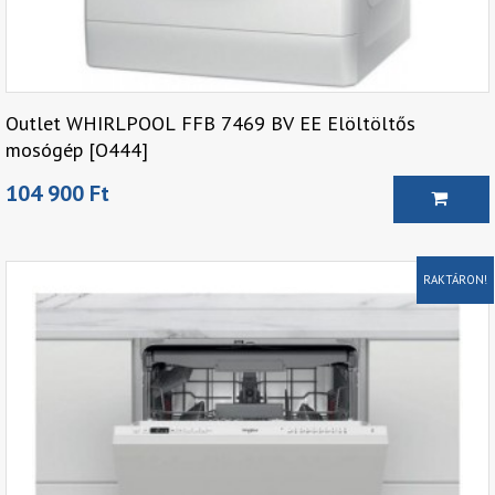
Outlet WHIRLPOOL FFB 7469 BV EE Elöltöltős
mosógép [O444]
104 900 Ft
RAKTÁRON!