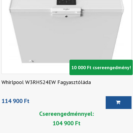
10 000 Ft csereengedmény!
Whirlpool W3RHS24EW Fagyasztóláda
114 900 Ft
Csereengedménnyel:
104 900 Ft