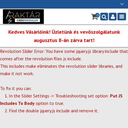
×
0
Ügyfélszolgálat: H-P: 9:00 - 16:00
Nav
06/1 255-2211
Kedves Vásárlóink! Üzletünk és vevőszolgálatunk
info@cserebirodalom.hu
augusztus 8-án zárva tart!
Revolution Slider Error: You have some jquery.js library include that
comes after the revolution files js include.
This includes make eliminates the revolution slider libraries, and
make it not work.
To fix it you can:
1. In the Slider Settings -> Troubleshooting set option:
Put JS
Includes To Body
option to true.
2. Find the double jquery.js include and remove it.