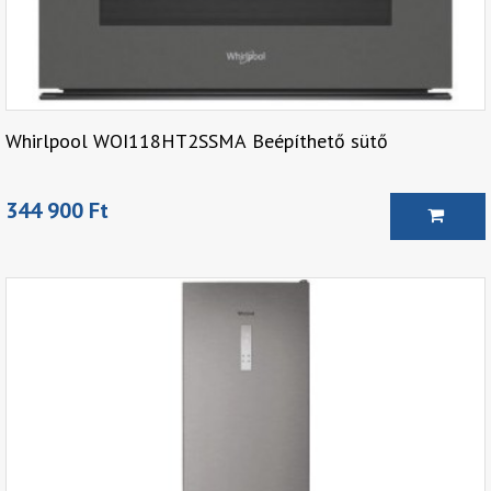
Whirlpool WOI118HT2SSMA Beépíthető sütő
344 900 Ft