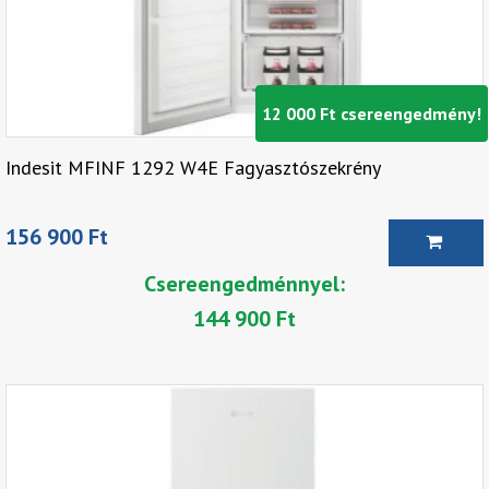
12 000 Ft csereengedmény!
Indesit MFINF 1292 W4E Fagyasztószekrény
156 900 Ft
Csereengedménnyel:
144 900 Ft