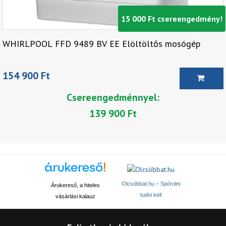
15 000 Ft csereengedmény!
WHIRLPOOL FFD 9489 BV EE Elöltöltős mosógép
154 900 Ft
Csereengedménnyel:
139 900 Ft
Olcsóbbat.hu – Spórolni
Árukereső, a hiteles
tudni kell
vásárlási kalauz