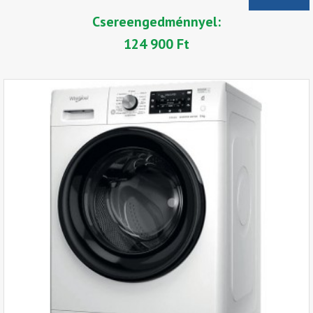
Csereengedménnyel:
124 900 Ft