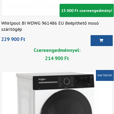
15 000 Ft csereengedmény!
Whirlpool BI WDWG 961486 EU Beépíthető mosó
szárítógép
229 900 Ft
Csereengedménnyel:
214 900 Ft
RAKTÁRON!