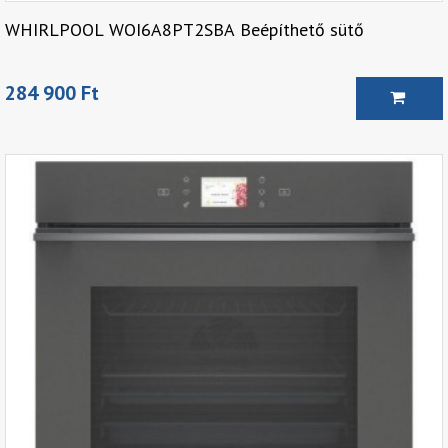
WHIRLPOOL WOI6A8PT2SBA Beépíthető sütő
284 900 Ft