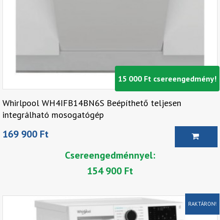
15 000 Ft csereengedmény!
Whirlpool WH4IFB14BN6S Beépíthető teljesen
integrálható mosogatógép
169 900 Ft
Csereengedménnyel:
154 900 Ft
RAKTÁRON!