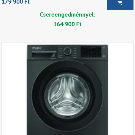
179 900 Ft
Csereengedménnyel:
164 900 Ft