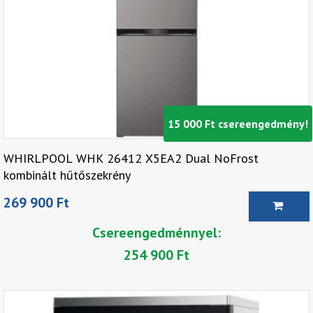
15 000 Ft csereengedmény!
WHIRLPOOL WHK 26412 X5EA2 Dual NoFrost
kombinált hűtőszekrény
269 900 Ft
Csereengedménnyel:
254 900 Ft