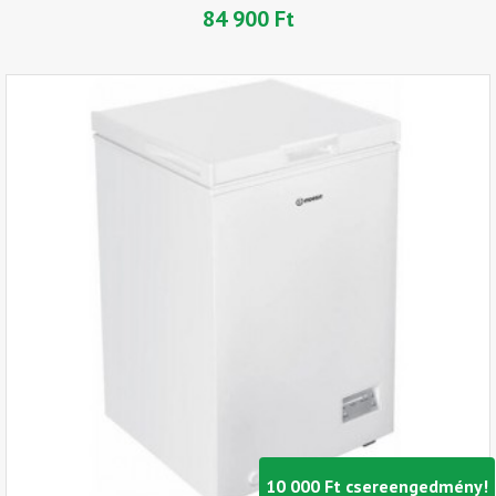
84 900 Ft
10 000 Ft csereengedmény!